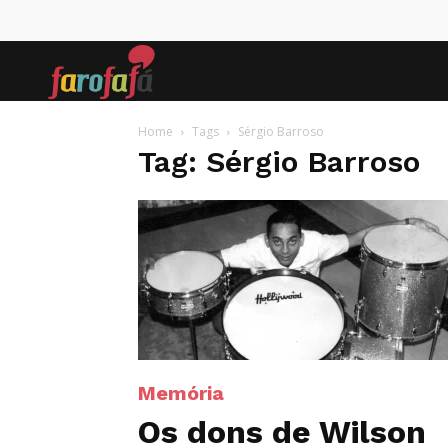
Farofafá
Home
Tags
Sérgio Barroso
Tag: Sérgio Barroso
Memória
Os dons de Wilson