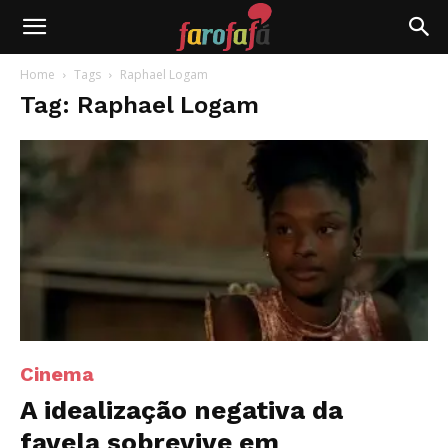
Farofafá
Home
Tags
Raphael Logam
Tag: Raphael Logam
Cinema
A idealização negativa da
favela sobrevive em