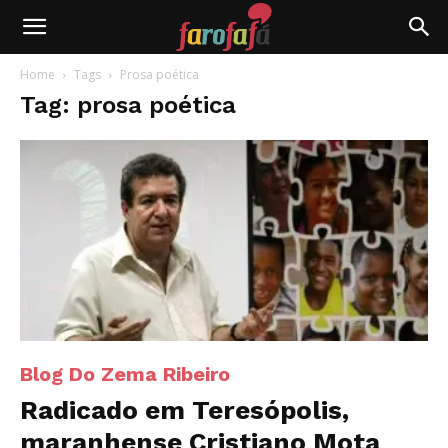
Farofafá
Home
Tags
Prosa poética
Tag: prosa poética
Blog Do Zema Ribeiro
Radicado em Teresópolis,
maranhense Cristiano Mota