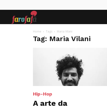
Farofafá
Home
Tags
Maria Vilani
Tag: Maria Vilani
Hip-Hop
A arte da