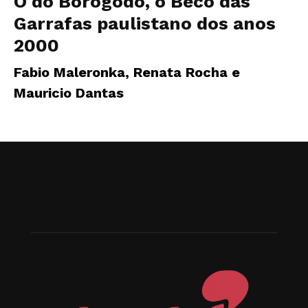
Ó do Borogodó, o Beco das
Garrafas paulistano dos anos
2000
Fabio Maleronka, Renata Rocha e
Mauricio Dantas