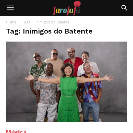
Farofafá
Home
Tags
Inimigos do Batente
Tag: Inimigos do Batente
Música