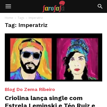
Farofafá
Home
Tags
Imperatriz
Tag: Imperatriz
Blog Do Zema Ribeiro
Criolina lança single com
Estrela Leminski e Téo Ruiz e