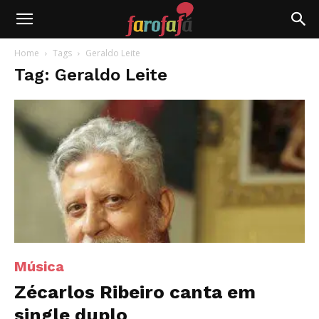
Farofafá
Home
Tags
Geraldo Leite
Tag: Geraldo Leite
Música
Zécarlos Ribeiro canta em
single duplo