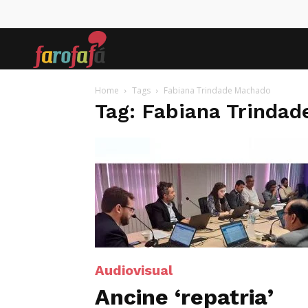
Farofafá
Home
Tags
Fabiana Trindade Machado
Tag: Fabiana Trinda
Audiovisual
Ancine ‘repatria’