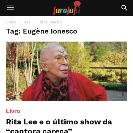
Farofafá
Home
Tags
Eugène Ionesco
Tag: Eugène Ionesco
Livro
Rita Lee e o último show da
“cantora careca”