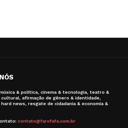
 NÓS
música & política, cinema & tecnologia, teatro &
 cultural, afirmação de gênero & identidade,
 hard news, resgate de cidadania & economia &
ontato:
contato@farofafa.com.br