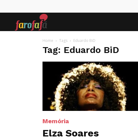
Farofafá
Home
Tags
Eduardo BiD
Tag: Eduardo BiD
Memória
Elza Soares