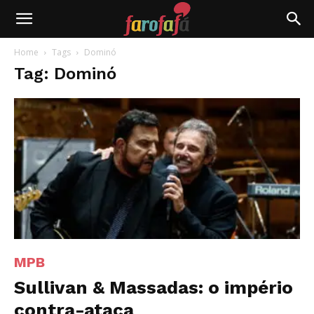
Farofafá
Home
Tags
Dominó
Tag: Dominó
MPB
Sullivan & Massadas: o império
contra-ataca