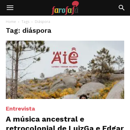
Farofafá
Home
Tags
Diáspora
Tag: diáspora
Entrevista
A música ancestral e
retrocolonial de LuizGa e Edgar