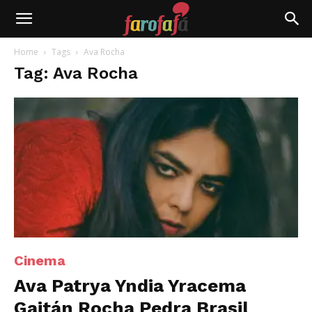
Farofafá
Home
Tags
Ava Rocha
Tag: Ava Rocha
Cinema
Ava Patrya Yndia Yracema
Gaitán Rocha Pedra Brasil