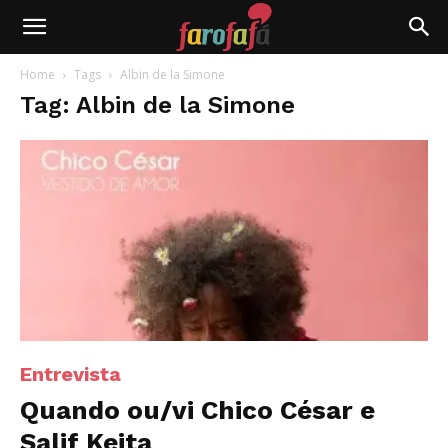
Farofafá
Home
Tags
Albin de la Simone
Tag: Albin de la Simone
Entrevista
Quando ou/vi Chico César e
Salif Keita