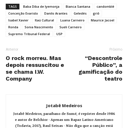
TAGS
Baba Diba de Iyemonja
Bianca Santana
candomblé
Conceição Evaristo
Danilo Arantes
Geledés
griô
Isabel Xavier
Itaú Cultural
Luana Carneiro
Maurice Jacoel
Ronda
Sonia Nascimento
Sueli Carneiro
Supremo Tribunal Federal
USP
Anterior
Próximo
O rock morreu. Mas
“Descontrole
depois ressuscitou e
Público”, a
se chama I.W.
gamificação do
Company
teatro
Jotabê Medeiros
Jotabê Medeiros, paraibano de Sumé, é repórter desde 1986
e autor de Belchior - Apenas um Rapaz Latino-Americano
(Todavia, 2017), Raul Seixas - Não diga que a canção está