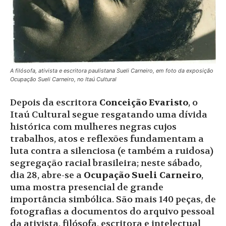
A filósofa, ativista e escritora paulistana Sueli Carneiro, em foto da exposição
Ocupação Sueli Carneiro, no Itaú Cultural
Depois da escritora
Conceição Evaristo
, o
Itaú Cultural segue resgatando uma dívida
histórica com mulheres negras cujos
trabalhos, atos e reflexões fundamentam a
luta contra a silenciosa (e também a ruidosa)
segregação racial brasileira; neste sábado,
dia 28, abre-se a
Ocupação Sueli
Carneiro
,
uma mostra presencial de grande
importância simbólica. São mais 140 peças, de
fotografias a documentos do arquivo pessoal
da ativista, filósofa, escritora e intelectual