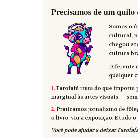
Precisamos de um quilo 
Somos o ún
cultural, n
chegou até
cultura bra
Diferente 
qualquer cu
1.
Farofafá trata do que importa p
marginal às artes visuais — sem
2.
Praticamos jornalismo de fôleg
o livro, viu a exposição. E tudo
Você pode ajudar a deixar Farofafá