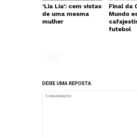
‘Lia Lia’: cem vistas
Final da
de uma mesma
Mundo es
mulher
cafajest
futebol
DEIXE UMA REPOSTA