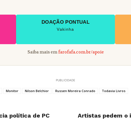
DOAÇÃO PONTUAL
Vakinha
Saiba mais em
farofafa.com.br/apoie
PUBLICIDADE
Monitor
Nilson Belchior
Russen Moreira Conrado
Todavia Livros
ia política de PC
Artistas pedem o 