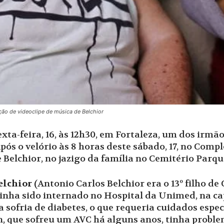
ação de videoclipe de música de Belchior
xta-feira, 16, às 12h30, em Fortaleza, um dos irmã
 Após o velório às 8 horas deste sábado, 17, no Comp
 Belchior, no jazigo da família no Cemitério Parqu
elchior
(Antonio Carlos Belchior era o 13º filho de 
 Tinha sido internado no Hospital da Unimed, na c
a sofria de diabetes, o que requeria cuidados espe
son, que sofreu um AVC há alguns anos, tinha pro