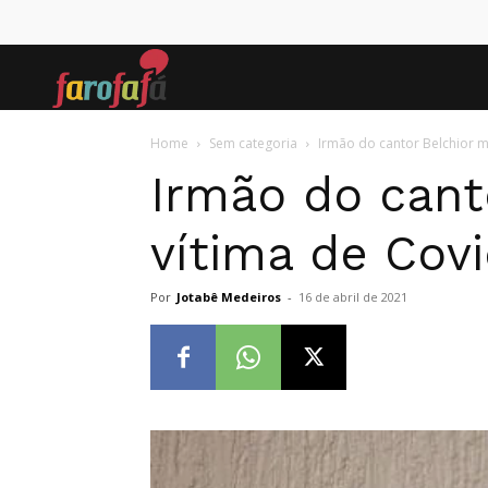
Farofafá
Home
Sem categoria
Irmão do cantor Belchior m
Irmão do cant
vítima de Cov
Por
Jotabê Medeiros
-
16 de abril de 2021