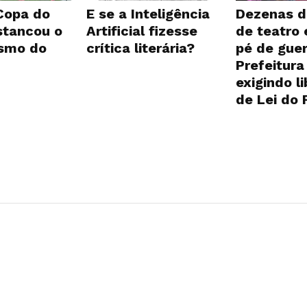
 Copa do
E se a Inteligência
Dezenas d
tancou o
Artificial fizesse
de teatro
ismo do
crítica literária?
pé de guer
Prefeitura
exigindo l
de Lei do