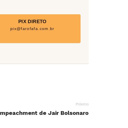
PIX DIRETO
pix@farofafa.com.br
Próximo
impeachment de Jair Bolsonaro