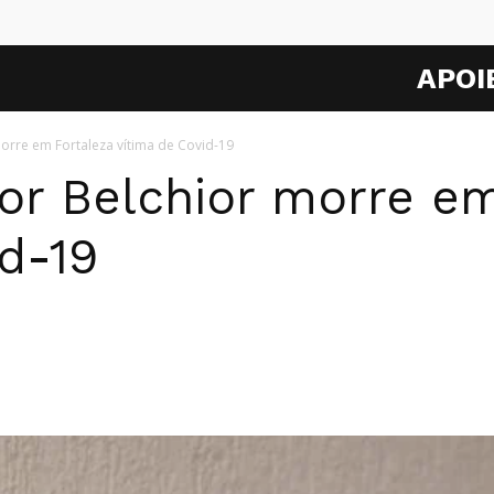
APOI
orre em Fortaleza vítima de Covid-19
or Belchior morre em
id-19