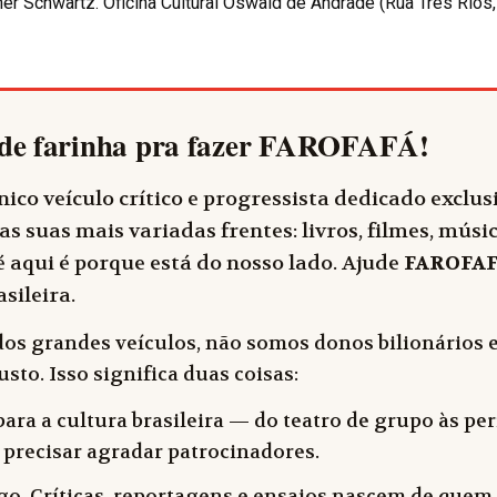
 Schwartz. Oficina Cultural Oswald de Andrade (Rua Três Rios, 
de farinha pra fazer
FAROFAFÁ
!
ico veículo crítico e progressista dedicado exclu
as suas mais variadas frentes: livros, filmes, música
 aqui é porque está do nosso lado. Ajude
FAROFA
sileira.
dos grandes veículos, não somos donos bilionários e
sto. Isso significa duas coisas:
ara a cultura brasileira — do teatro de grupo às peri
 precisar agradar patrocinadores.
o. Críticas, reportagens e ensaios nascem de quem f