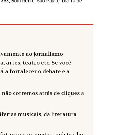
363, Bom Retiro, São Paulo). Dia 10 de
sivamente ao jornalismo
, artes, teatro etc. Se você
FÁ
a fortalecer o debate e a
 não corremos atrás de cliques a
ferias musicais, da literatura
oi ao teatro, ouviu a música, leu