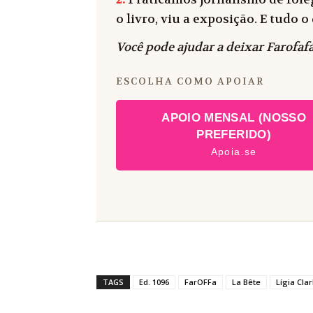
o livro, viu a exposição. E tudo
Você pode ajudar a deixar Farofafá
ESCOLHA COMO APOIAR
APOIO MENSAL (NOSSO
PREFERIDO)
Apoia.se
TAGS
Ed. 1096
FarOFFa
La Bête
Lígia Clar