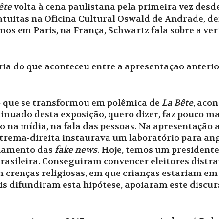
ête
volta à cena paulistana pela primeira vez des
atuitas na Oficina Cultural Oswald de Andrade, d
5 anos em Paris, na França, Schwartz fala sobre a v
ria do que aconteceu entre a apresentação anteri
 que se transformou em polêmica de
La Bête
, aco
inuado desta exposição, quero dizer, faz pouco ma
na mídia, na fala das pessoas. Na apresentação a
xtrema-direita instaurava um laboratório para anga
onamento das
fake news
. Hoje, temos um presidente 
rasileira. Conseguiram convencer eleitores distraí
 crenças religiosas, em que crianças estariam em 
s difundiram esta hipótese, apoiaram este discurs