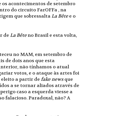
de os acontecimentos de setembro
entro do circuito FarOFFa
, na
ertigem que sobressalta
La Bête
e o
or de
La Bête
no Brasil e esta volta,
nteceu no MAM, em setembro de
is de dois anos que esta
nterior, não tínhamos o atual
riar votos, e o ataque às artes foi
eleito a partir de
fake news
que
dos a se tornar aliados através de
perigo caso a esquerda viesse a
o falacioso. Paradoxal, não? A