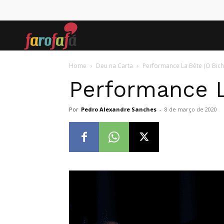
Farofafá
Home
Deu na Carta
Performance La Bête (O Bicho
Performance L
Por
Pedro Alexandre Sanches
-
8 de março de 2020