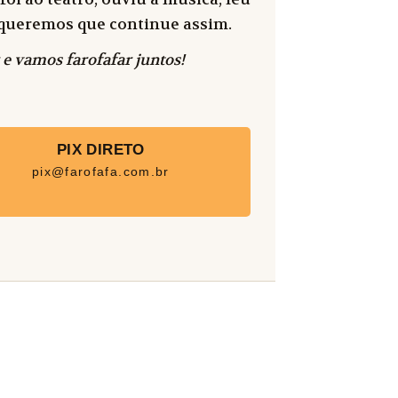
 e queremos que continue assim.
 e vamos farofafar juntos!
PIX DIRETO
pix@farofafa.com.br