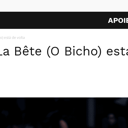
APOI
) está de volta
a Bête (O Bicho) est