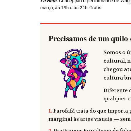
La Bête.
Concepção e performance de Wagner
março, às 19h e às 21h. Grátis.
Precisamos de um quilo 
Somos o ún
cultural, n
chegou até
cultura bra
Diferente 
qualquer cu
1.
Farofafá trata do que importa p
marginal às artes visuais — sem
2.
Praticamos jornalismo de fôleg