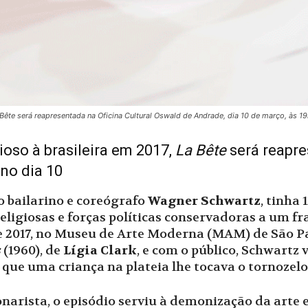
 Bête será reapresentada na Oficina Cultural Oswald de Andrade, dia 10 de março, às 19
oso à brasileira em 2017,
La Bête
será reapre
 no dia 10
o bailarino e coreógrafo
Wagner Schwartz
, tinha
religiosas e forças políticas conservadoras a um 
2017, no Museu de Arte Moderna (MAM) de São Pau
s
(1960), de
Lígia Clark
, e com o público, Schwartz 
que uma criança na plateia lhe tocava o tornozelo
arista, o episódio serviu à demonização da arte e 