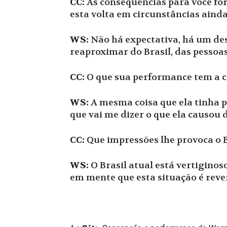
CC:
As consequências para você fo
esta volta em circunstâncias aind
WS:
Não há expectativa, há um des
reaproximar do Brasil, das pesso
CC:
O que sua performance tem a c
WS:
A mesma coisa que ela tinha p
que vai me dizer o que ela causou d
CC:
Que impressões lhe provoca o B
WS:
O Brasil atual está vertigino
em mente que esta situação é rever