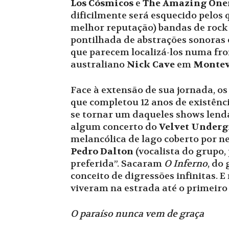
Los Cósmicos
e
The Amazing On
dificilmente será esquecido pelo
melhor reputação) bandas de rock
pontilhada de abstrações sonoras e
que parecem localizá-los numa fro
australiano
Nick Cave
em
Montev
Face à extensão de sua jornada, o
que completou 12 anos de existên
se tornar um daqueles shows lend
algum concerto do
Velvet Under
melancólica de lago coberto por n
Pedro Dalton
(vocalista do grupo,
preferida”. Sacaram
O Inferno
, do
conceito de digressões infinitas.
viveram na estrada até o primeiro 
O paraíso nunca vem de graça