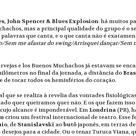
es, John Spencer & Blues Explosion
: há muitos p
hachos, mas a principal qualidade do grupo é o se
palavras que canta, e o que canta não é exatament
io/Sem me afastar do swing/Arrisquei dançar/Sem
rvejas e los Buenos Muchachos já estavam se enc
uilômetros no final da jornada, a distância do
Bras
de de tocar todos os hemisférios do coração.
 que se realiza à revelia das vontades fisiológic
lizado quer queiramos quer não. E os que fazem is
 cujo alcance é imponderável. Em
Londrina
(PR), h
on
criou um festival internacional de teatro. Esse
uio
, de
Stanislavski
ao
butô
japonês, em terras de
desejos para a cidade. Ou o tenaz Tutuca Viana, que