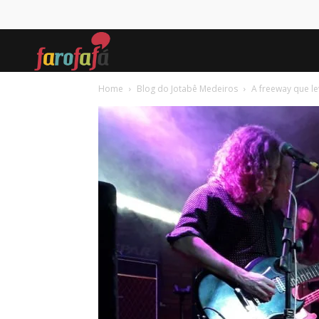
Farofafá
Home
Blog do Jotabê Medeiros
A freeway que le