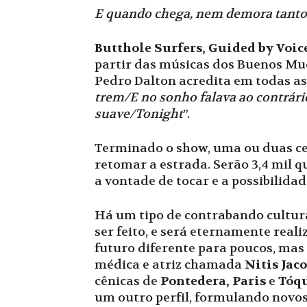
E quando chega, nem demora tanto
Butthole Surfers, Guided by Voic
partir das músicas dos Buenos Muc
Pedro Dalton acredita em todas as 
trem/E no sonho falava ao contrár
suave/Tonight
”.
Terminado o show, uma ou duas ce
retomar a estrada. Serão 3,4 mil q
a vontade de tocar e a possibilida
Há um tipo de contrabando cultural
ser feito, e será eternamente rea
futuro diferente para poucos, mas
médica e atriz chamada
Nitis Jac
cênicas de
Pontedera, Paris
e
Tóq
um outro perfil, formulando novos 