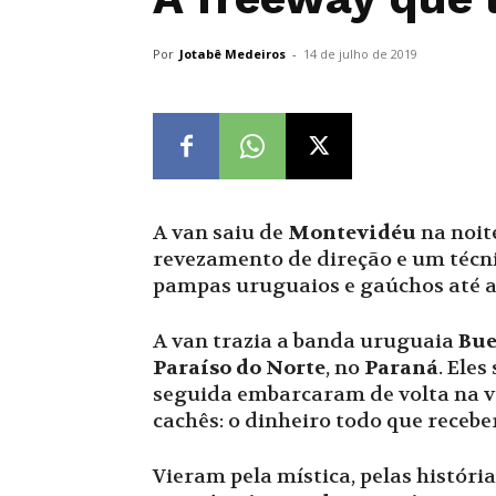
Por
Jotabê Medeiros
-
14 de julho de 2019
A van saiu de
Montevidéu
na noite
revezamento de direção e um técni
pampas uruguaios e gaúchos até a
A van trazia a banda uruguaia
Bue
Paraíso do Norte
, no
Paraná
. Ele
seguida embarcaram de volta na va
cachês: o dinheiro todo que receb
Vieram pela mística, pelas histór