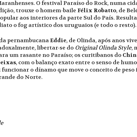
aranhenses. O festival Paraíso do Rock, numa cida
dição, trouxe o homem-baile
Félix Robatto
, de Be
opular aos interiores da parte Sul do País. Result
ato o fog artístico dos uruguaios (e todo o resto).
anda pernambucana
Eddie
, de Olinda, após anos viv
radoxalmente, libertar-se do
Original Olinda Style
,
ara um rasante no Paraíso; os curitibanos do
Chin
Seixas
, com o balanço exato entre o senso de humor
 funcionar o dínamo que move o conceito de peso
Grande do Norte.
de