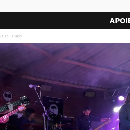
APOI
va ao Paraíso