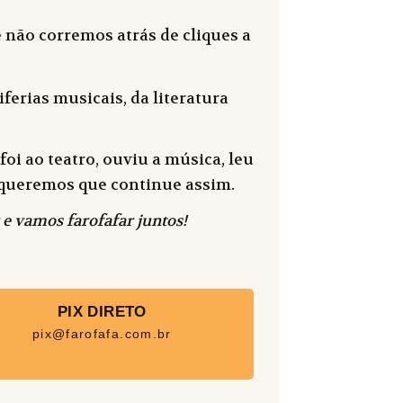
 não corremos atrás de cliques a
ferias musicais, da literatura
oi ao teatro, ouviu a música, leu
 e queremos que continue assim.
 e vamos farofafar juntos!
PIX DIRETO
pix@farofafa.com.br