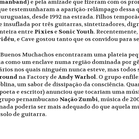
emanband
) e pela amizade que fizeram com os pro
s que testemunharam a aparição-relâmpago dessa q
 uruguaias, desde 1992 na estrada. Filhos tempor
 insuflada por três guitarras, sintetizadores, dig
nteira entre
Pixies
e
Sonic Youth
. Recentemente,
idéu
, e Cave gostou tanto que os convidou para s
s Buenos Muchachos encontraram uma plateia pequ
cia como um enclave numa região dominada por gê
ários nos quais ninguém nunca esteve, mas todos
ground
na Factory de
Andy Warhol
. O grupo enfil
eblina, um sabor de dissipação da consciência. Q
 poeta e escritor) anunciou que tocariam uma músi
 grupo pernambucano
Nação Zumbi
, música de 20
 E nada poderia ser mais adequado do que aquela m
solo de guitarra.