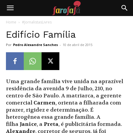
Farofafá
Home
#JornalistasLivres
Edifício Família
Por
Pedro Alexandre Sanches
-
10 de abril de 2015
Uma grande família vive unida na aprazível
residência da avenida 9 de Julho, 210, no
centro de São Paulo. A matriarca, a gerente
comercial
Carmen
, orienta a filharada com
prazer, rigidez e determinação. É
heterogênea essa grande família. A
filha
Janice
, a
Preta
, é publicitária formada.
Alexandre
, corretor de seguros, já foi