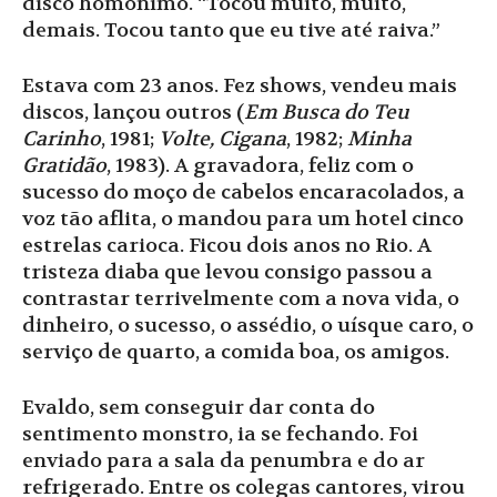
disco homônimo. “Tocou muito, muito,
demais. Tocou tanto que eu tive até raiva.”
Estava com 23 anos. Fez shows, vendeu mais
discos, lançou outros (
Em Busca do Teu
Carinho
, 1981;
Volte
,
Cigana
, 1982;
Minha
Gratidão
, 1983). A gravadora, feliz com o
sucesso do moço de cabelos encaracolados, a
voz tão aflita, o mandou para um hotel cinco
estrelas carioca. Ficou dois anos no Rio. A
tristeza diaba que levou consigo passou a
contrastar terrivelmente com a nova vida, o
dinheiro, o sucesso, o assédio, o uísque caro, o
serviço de quarto, a comida boa, os amigos.
Evaldo, sem conseguir dar conta do
sentimento monstro, ia se fechando. Foi
enviado para a sala da penumbra e do ar
refrigerado. Entre os colegas cantores, virou