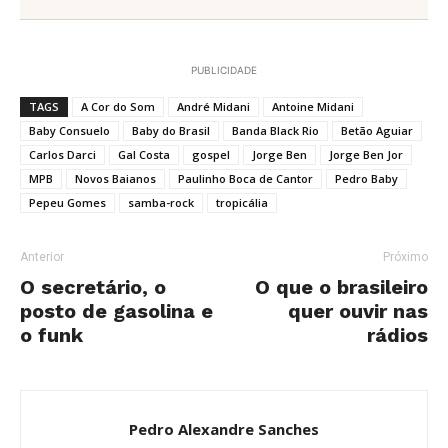
PUBLICIDADE
TAGS
A Cor do Som
André Midani
Antoine Midani
Baby Consuelo
Baby do Brasil
Banda Black Rio
Betão Aguiar
Carlos Darci
Gal Costa
gospel
Jorge Ben
Jorge Ben Jor
MPB
Novos Baianos
Paulinho Boca de Cantor
Pedro Baby
Pepeu Gomes
samba-rock
tropicália
Anterior
Próximo
O secretário, o
O que o brasileiro
posto de gasolina e
quer ouvir nas
o funk
rádios
Pedro Alexandre Sanches