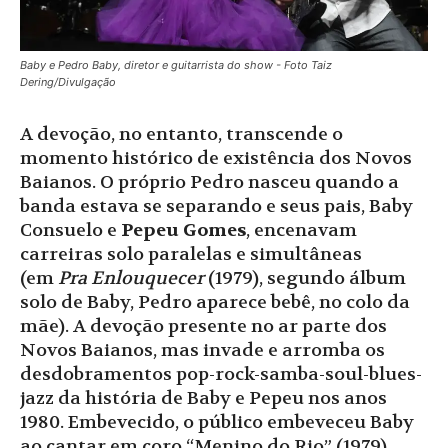
Baby e Pedro Baby, diretor e guitarrista do show - Foto Taiz
Dering/Divulgação
A devoção, no entanto, transcende o
momento histórico de existência dos Novos
Baianos. O próprio Pedro nasceu quando a
banda estava se separando e seus pais, Baby
Consuelo e
Pepeu Gomes
, encenavam
carreiras solo paralelas e simultâneas
(em
Pra Enlouquecer
(1979), segundo álbum
solo de Baby, Pedro aparece bebê, no colo da
mãe). A devoção presente no ar parte dos
Novos Baianos, mas invade e arromba os
desdobramentos pop-rock-samba-soul-blues-
jazz da história de Baby e Pepeu nos anos
1980. Embevecido, o público embeveceu Baby
ao cantar em coro “Menino do Rio” (1979),