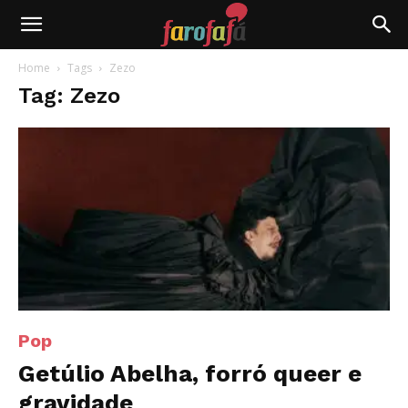
Farofafá
Home
Tags
Zezo
Tag: Zezo
Pop
Getúlio Abelha, forró queer e
gravidade