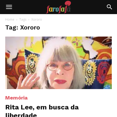
Farofafá
Home
Tags
Xororo
Tag: Xororo
Memória
Rita Lee, em busca da
liberdade