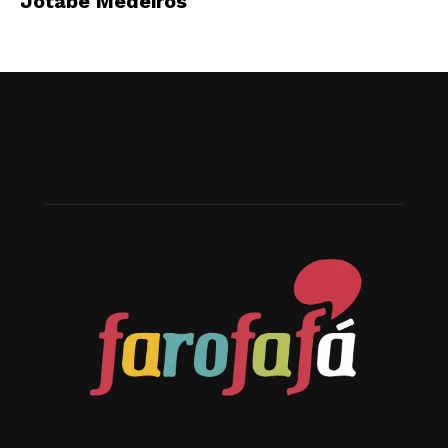
Jotabê Medeiros