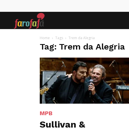
Farofafá
Home
Tags
Trem da Alegria
Tag: Trem da Alegria
MPB
Sullivan &