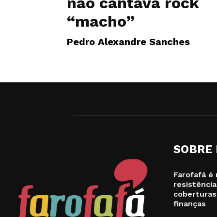
não cantava rock
“macho”
Pedro Alexandre Sanches
SOBRE
Farofafá é 
resistência
coberturas
finanças