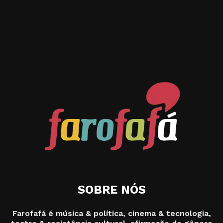
SOBRE NÓS
Farofafá é música & política, cinema & tecnologia,