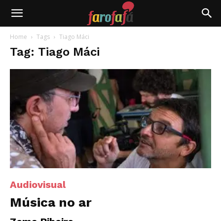
Farofafá
Home
Tags
Tiago Máci
Tag: Tiago Máci
Audiovisual
Música no ar