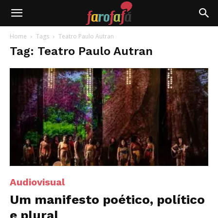
Farofafá
Home
Tags
Teatro Paulo Autran
Tag: Teatro Paulo Autran
Audiovisual
Um manifesto poético, político
e plural