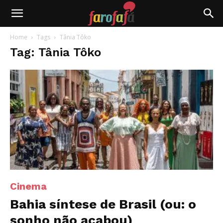
Farofafá
Home
Tags
Tânia Tôko
Tag: Tânia Tôko
Cinema
Bahia síntese de Brasil (ou: o
sonho não acabou)