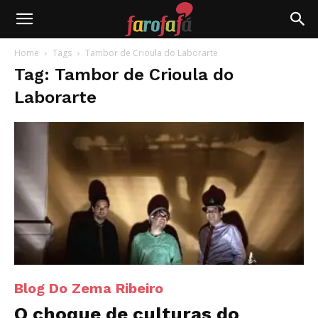
Farofafá
Home
Tags
Tambor de Crioula do Laborarte
Tag: Tambor de Crioula do
Laborarte
Blog Do Zema Ribeiro
O choque de culturas do