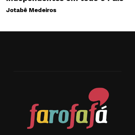
Jotabê Medeiros