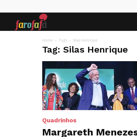
Farofafá
Home
Tags
Silas Henrique
Tag: Silas Henrique
Quadrinhos
Margareth Menezes