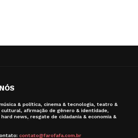
 NÓS
música & política, cinema & tecnologia, teatro &
 cultural, afirmação de gênero & identidade,
 hard news, resgate de cidadania & economia &
ontato:
contato@farofafa.com.br