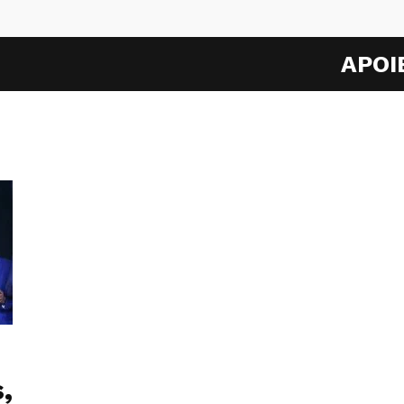
APOI
,