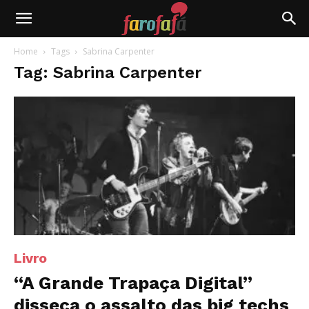
Farofafá
Home
Tags
Sabrina Carpenter
Tag: Sabrina Carpenter
Livro
“A Grande Trapaça Digital”
disseca o assalto das big techs