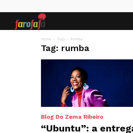
Farofafá
Home
Tags
Rumba
Tag: rumba
Blog Do Zema Ribeiro
“Ubuntu”: a entreg