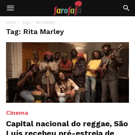
Farofafá
Home
Tags
Rita Marley
Tag: Rita Marley
Cinema
Capital nacional do reggae, São
Luís recebeu pré-estreia de