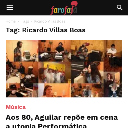
Farofafá
Home
Tags
Ricardo Villas Boas
Tag: Ricardo Villas Boas
Música
Aos 80, Aguilar repõe em cena
a utopia Performática