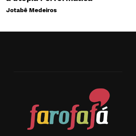
Jotabê Medeiros