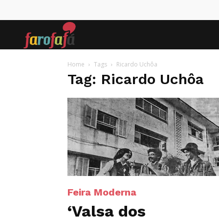
Farofafá
Home
Tags
Ricardo Uchôa
Tag: Ricardo Uchôa
Feira Moderna
‘Valsa dos