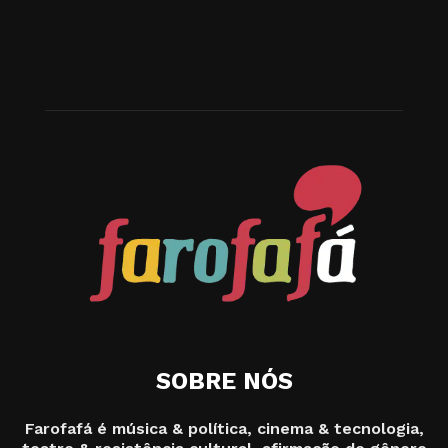
SOBRE NÓS
Farofafá é música & política, cinema & tecnologia,