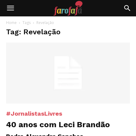
Farofafá
Home
Tags
Revelação
Tag: Revelação
#JornalistasLivres
40 anos com Leci Brandão