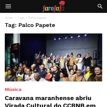
Farofafá
Home
Tags
Palco Papete
Tag: Palco Papete
Música
Caravana maranhense abriu
Virada Cultural do CCBNB em