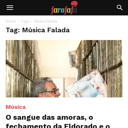
Farofafá
Home
Tags
Música Falada
Tag: Música Falada
Música
O sangue das amoras, o
fechamento da Eldorado e o