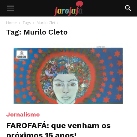
Farofafá
Home
Tags
Murilo Cleto
Tag: Murilo Cleto
Jornalismo
FAROFAFÁ: que venham os
próximos 15 anos!