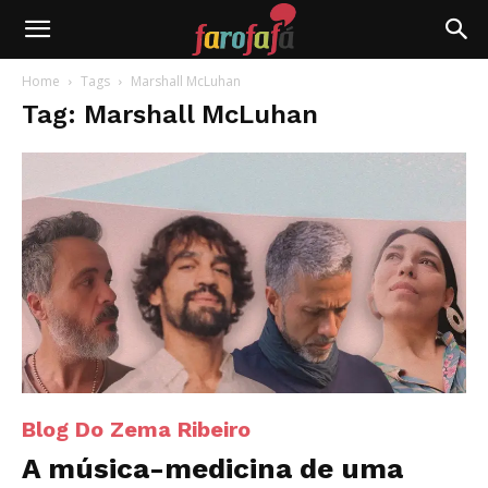
Farofafá
Home
Tags
Marshall McLuhan
Tag: Marshall McLuhan
Blog Do Zema Ribeiro
A música-medicina de uma