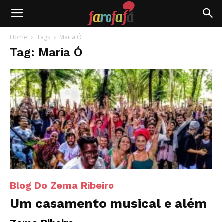
Farofafá
Home
Tags
Maria Ó
Tag: Maria Ó
Blog Do Zema Ribeiro
Um casamento musical e além