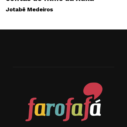
Jotabê Medeiros