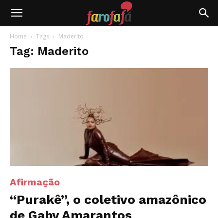
Farofafá
Home
Tags
Maderito
Tag: Maderito
Afirmação
“Purakê”, o coletivo amazônico
de Gaby Amarantos