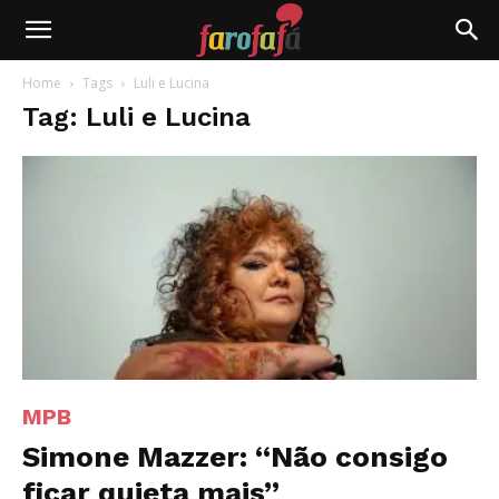
Farofafá
Home
Tags
Luli e Lucina
Tag: Luli e Lucina
MPB
Simone Mazzer: “Não consigo
ficar quieta mais”