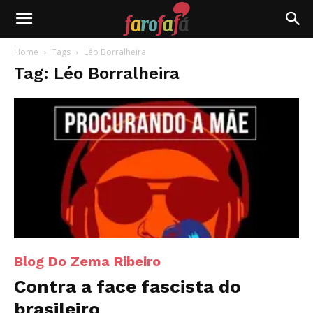
Farofafá
Home
Tags
Léo Borralheira
Tag: Léo Borralheira
Blog Do Zema Ribeiro
Contra a face fascista do
brasileiro