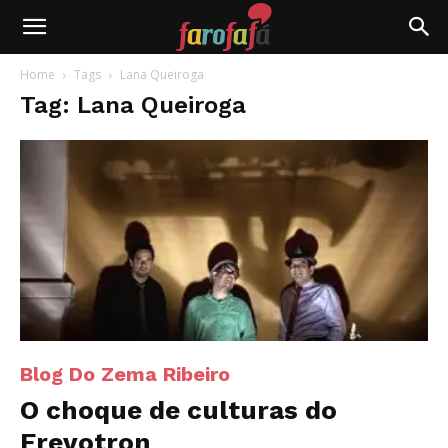
Farofafá
Home
Tags
Lana Queiroga
Tag: Lana Queiroga
Blog Do Zema Ribeiro
O choque de culturas do
Frevotron