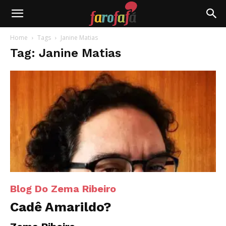
Farofafá
Home
Tags
Janine Matias
Tag: Janine Matias
Blog Do Zema Ribeiro
Cadê Amarildo?