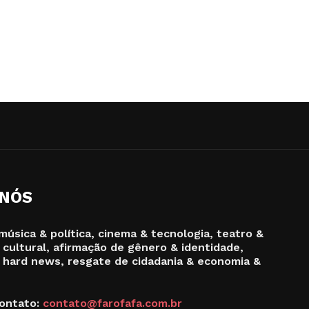
 NÓS
música & política, cinema & tecnologia, teatro &
 cultural, afirmação de gênero & identidade,
 hard news, resgate de cidadania & economia &
ontato:
contato@farofafa.com.br