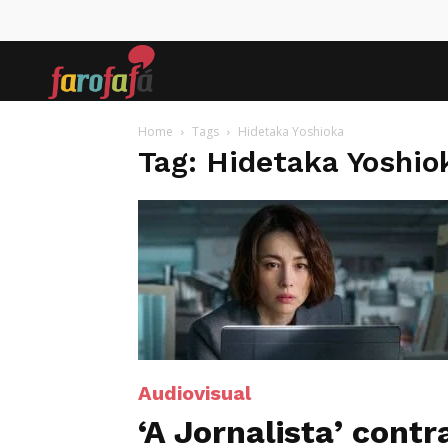
Farofafá
Home
Tags
Hidetaka Yoshioka
Tag: Hidetaka Yoshio
Audiovisual
‘A Jornalista’ contr