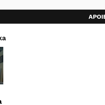
APOI
ka
a