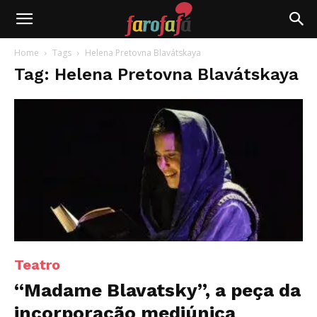
Farofafá
Home
Tags
Helena Pretovna Blavátskaya
Tag: Helena Pretovna Blavátskaya
Teatro
“Madame Blavatsky”, a peça da
incorporação mediúnica